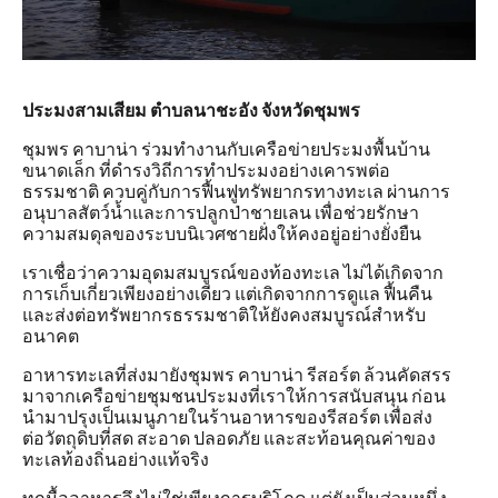
ประมงสามเสียม ตำบลนาชะอัง จังหวัดชุมพร
ชุมพร คาบาน่า ร่วมทำงานกับเครือข่ายประมงพื้นบ้าน
ขนาดเล็ก ที่ดำรงวิถีการทำประมงอย่างเคารพต่อ
ธรรมชาติ ควบคู่กับการฟื้นฟูทรัพยากรทางทะเล ผ่านการ
อนุบาลสัตว์น้ำและการปลูกป่าชายเลน เพื่อช่วยรักษา
ความสมดุลของระบบนิเวศชายฝั่งให้คงอยู่อย่างยั่งยืน
เราเชื่อว่าความอุดมสมบูรณ์ของท้องทะเล ไม่ได้เกิดจาก
การเก็บเกี่ยวเพียงอย่างเดียว แต่เกิดจากการดูแล ฟื้นคืน
และส่งต่อทรัพยากรธรรมชาติให้ยังคงสมบูรณ์สำหรับ
อนาคต
อาหารทะเลที่ส่งมายังชุมพร คาบาน่า รีสอร์ต ล้วนคัดสรร
มาจากเครือข่ายชุมชนประมงที่เราให้การสนับสนุน ก่อน
นำมาปรุงเป็นเมนูภายในร้านอาหารของรีสอร์ต เพื่อส่ง
ต่อวัตถุดิบที่สด สะอาด ปลอดภัย และสะท้อนคุณค่าของ
ทะเลท้องถิ่นอย่างแท้จริง
ทุกมื้ออาหารจึงไม่ใช่เพียงการบริโภค แต่ยังเป็นส่วนหนึ่ง