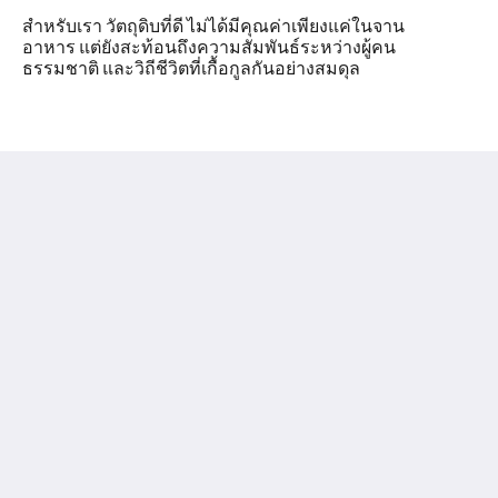
สำหรับเรา วัตถุดิบที่ดี ไม่ได้มีคุณค่าเพียงแค่ในจาน
อาหาร แต่ยังสะท้อนถึงความสัมพันธ์ระหว่างผู้คน
ธรรมชาติ และวิถีชีวิตที่เกื้อกูลกันอย่างสมดุล
Chumphon Cabana Resort
69 Moo 8 Thung Wualaen BeachSaphliPathio
Chumphon Chumphon 86230
Thailand
089-724-9319
kitchpoomrakphan@gmail.com
โซเชียลมีเดีย