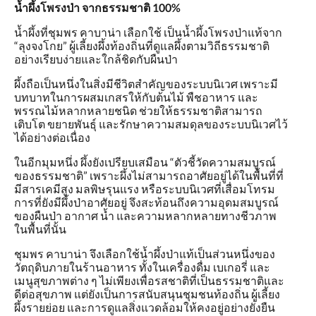
น้ำผึ้งโพรงป่า จากธรรมชาติ 100%
น้ำผึ้งที่ชุมพร คาบาน่า เลือกใช้ เป็นน้ำผึ้งโพรงป่าแท้จาก
“ลุงจงโกย” ผู้เลี้ยงผึ้งท้องถิ่นที่ดูแลผึ้งตามวิถีธรรมชาติ
อย่างเรียบง่ายและใกล้ชิดกับผืนป่า
ผึ้งถือเป็นหนึ่งในสิ่งมีชีวิตสำคัญของระบบนิเวศ เพราะมี
บทบาทในการผสมเกสรให้กับต้นไม้ พืชอาหาร และ
พรรณไม้หลากหลายชนิด ช่วยให้ธรรมชาติสามารถ
เติบโต ขยายพันธุ์ และรักษาความสมดุลของระบบนิเวศไว้
ได้อย่างต่อเนื่อง
ในอีกมุมหนึ่ง ผึ้งยังเปรียบเสมือน “ตัวชี้วัดความสมบูรณ์
ของธรรมชาติ” เพราะผึ้งไม่สามารถอาศัยอยู่ได้ในพื้นที่ที่
มีสารเคมีสูง มลพิษรุนแรง หรือระบบนิเวศที่เสื่อมโทรม
การที่ยังมีผึ้งป่าอาศัยอยู่ จึงสะท้อนถึงความอุดมสมบูรณ์
ของผืนป่า อากาศ น้ำ และความหลากหลายทางชีวภาพ
ในพื้นที่นั้น
ชุมพร คาบาน่า จึงเลือกใช้น้ำผึ้งป่าแท้เป็นส่วนหนึ่งของ
วัตถุดิบภายในร้านอาหาร ทั้งในเครื่องดื่ม เบเกอรี่ และ
เมนูสุขภาพต่าง ๆ ไม่เพียงเพื่อรสชาติที่เป็นธรรมชาติและ
ดีต่อสุขภาพ แต่ยังเป็นการสนับสนุนชุมชนท้องถิ่น ผู้เลี้ยง
ผึ้งรายย่อย และการดูแลสิ่งแวดล้อมให้คงอยู่อย่างยั่งยืน