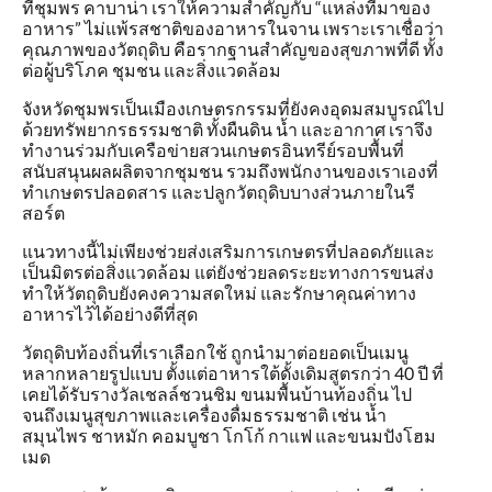
ที่ชุมพร คาบาน่า เราให้ความสำคัญกับ “แหล่งที่มาของ
อาหาร” ไม่แพ้รสชาติของอาหารในจาน เพราะเราเชื่อว่า
คุณภาพของวัตถุดิบ คือรากฐานสำคัญของสุขภาพที่ดี ทั้ง
ต่อผู้บริโภค ชุมชน และสิ่งแวดล้อม
จังหวัดชุมพรเป็นเมืองเกษตรกรรมที่ยังคงอุดมสมบูรณ์ไป
ด้วยทรัพยากรธรรมชาติ ทั้งผืนดิน น้ำ และอากาศ เราจึง
ทำงานร่วมกับเครือข่ายสวนเกษตรอินทรีย์รอบพื้นที่
สนับสนุนผลผลิตจากชุมชน รวมถึงพนักงานของเราเองที่
ทำเกษตรปลอดสาร และปลูกวัตถุดิบบางส่วนภายในรี
สอร์ต
แนวทางนี้ไม่เพียงช่วยส่งเสริมการเกษตรที่ปลอดภัยและ
เป็นมิตรต่อสิ่งแวดล้อม แต่ยังช่วยลดระยะทางการขนส่ง
ทำให้วัตถุดิบยังคงความสดใหม่ และรักษาคุณค่าทาง
อาหารไว้ได้อย่างดีที่สุด
วัตถุดิบท้องถิ่นที่เราเลือกใช้ ถูกนำมาต่อยอดเป็นเมนู
หลากหลายรูปแบบ ตั้งแต่อาหารใต้ดั้งเดิมสูตรกว่า 40 ปี ที่
เคยได้รับรางวัลเชลล์ชวนชิม ขนมพื้นบ้านท้องถิ่น ไป
จนถึงเมนูสุขภาพและเครื่องดื่มธรรมชาติ เช่น น้ำ
สมุนไพร ชาหมัก คอมบูชา โกโก้ กาแฟ และขนมปังโฮม
เมด