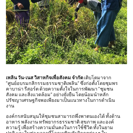
เพลิน วัน-เนส วิสาหกิจเพื่อสังคม จำกัด
เติบโตมาจาก
“ศูนย์อบรมกสิกรรมธรรมชาติเพลิน” ซึ่งก่อตั้งโดยชุมพร
คาบาน่า รีสอร์ต ด้วยความตั้งใจในการพัฒนา “ชุมชน
สังคม และสิ่งแวดล้อม” อย่างยั่งยืน โดยน้อมนำหลัก
ปรัชญาเศรษฐกิจพอเพียงมาเป็นแนวทางในการดำเนิน
งาน
องค์กรสนับสนุนให้ชุมชนสามารถพึ่งพาตนเองได้ ทั้งด้าน
อาหาร พลังงาน ทรัพยากรธรรมชาติ สุขภาพ และองค์
ความรู้ เพื่อสร้างความมั่นคงในการใช้ชีวิต ทั้งในยาม
ปกติ และในช่วงเวลาที่โลกเผชิญกับวิกฤตต่าง ๆ ใน