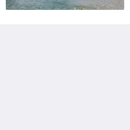
Chumphon Cabana Resort
69 Moo 8 Thung Wualaen BeachSaphliPathio
Chumphon Chumphon 86230
Thailand
089-724-9319
kitchpoomrakphan@gmail.com
โซเชียลมีเดีย
ไทย