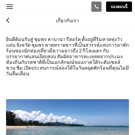
จองตอนนี้
Toggle
navigation
เกี่ยวกับเรา
ยินดีต้อนรับสู่ ชุมพร คาบาน่า รีสอร์ต ตั้งอยู่ที่ริมหาดทุ่งวัว
แล่น จังหวัด ชุมพร หาดทรายขาวที่เป็นสวรรค์แห่งการลาพัก
ร้อนของนักท่องเที่ยวมีความยาวถึง 2 กิโลเมตร กับ
บรรยากาศแสนเงียบสงบ สัมผัสอาหารทะเลสดจากประมง
ท้องถิ่นกับรสชาติที่เป็นเอกลักษณ์ของภาคใต้ระดับเชลล์
ชวน ชิม เปิดประสบการณ์ล่องใต้ในวันหยุดพักร้อนที่คุณไม่มี
วันลืมเลือน